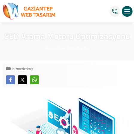
SEO Arama Motoru Optimizasyonu
Anasayfa
»
Hizmetlerimiz
Hizmetlerimiz